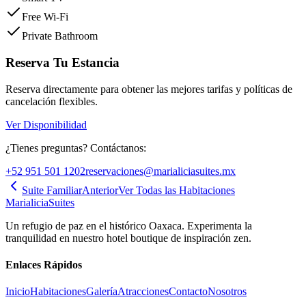
Free Wi-Fi
Private Bathroom
Reserva Tu Estancia
Reserva directamente para obtener las mejores tarifas y políticas de
cancelación flexibles.
Ver Disponibilidad
¿Tienes preguntas? Contáctanos:
+52 951 501 1202
reservaciones@marialiciasuites.mx
Suite Familiar
Anterior
Ver Todas las Habitaciones
Marialicia
Suites
Un refugio de paz en el histórico Oaxaca. Experimenta la
tranquilidad en nuestro hotel boutique de inspiración zen.
Enlaces Rápidos
Inicio
Habitaciones
Galería
Atracciones
Contacto
Nosotros